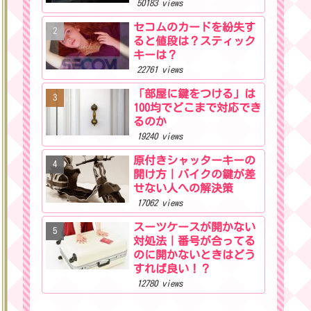
50183 views
セコムのカードを紛失す
ると値段は？スティック
キーは？
22761 views
「部屋に鍵をつける」は
100均でどこまで対応でき
るのか
19240 views
原付きシャッターキーの
開け方｜バイクの鍵が差
せない人への解決策
17062 views
スーツケースが開かない
対処法｜番号が合ってる
のに開かないときはどう
すれば良い！？
12780 views