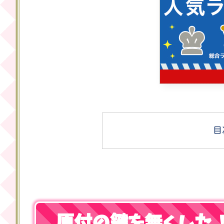
目
原付の鍵を無くした